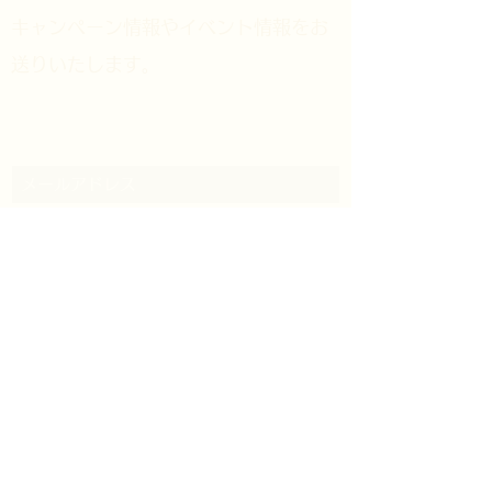
​キャンペーン情報やイベント情報をお
送りいたします。
メルマガ登録
送信する
未成年者の飲酒は法律で禁止されて
います。ご購入は20才以上の方に限
らせていただきます。