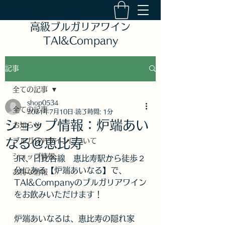
高級ブルガリアワイン
TAI&Company
記事
全ての記事
shop0534
全ての記事
2021年7月10日
読了時間: 1分
ショップ情報：炉端あい
お知らせ
なる＠恵比寿
ブルガリアワインについて
ショップ情報
JR、日比谷線　恵比寿駅から徒歩２
分にある【炉端あいなる】で、
お得な情報
TAI&Companyのブルガリアワイン
をお飲みいただけます！
炉端あいなるは、恵比寿の隠れ家